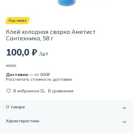
Под заказ
Клей холодная сварка Аметист
Сантехника, 58 г
100,0 ₽
/шт
мало
Доставка
— от 600₽
Рассчитать стоимость доставки
В избранное
В сравнение
О товаре
Клей холодная сварка Аметист Сантехника - это
Характеристики
надежный и качественный клей, который предназначен
для быстрого и прочного соединения элементов
Артикул:
УТ000082730