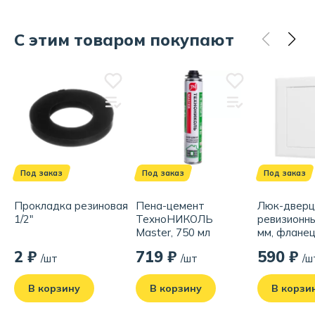
С этим товаром покупают
Под заказ
Под заказ
Под заказ
Прокладка резиновая
Пена-цемент
Люк-двер
1/2"
ТехноНИКОЛЬ
ревизионн
Master, 750 мл
мм, флане
мм, стальн
2 ₽
719 ₽
590 ₽
/шт
/шт
/ш
В корзину
В корзину
В корзи