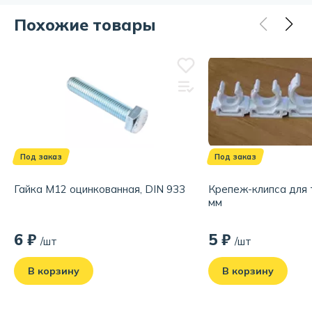
защищает от коррозии.
Диаметр резьбы, мм:
M12
Похожие товары
Отзывов еще нет, но вы можете стать первым!
Расскажите о своём опыте использования товара.
Обратите внимание на качество, удобство и соответствие
заявленным характеристикам.
Написать отзыв
Под заказ
Под заказ
Гайка М12 оцинкованная, DIN 933
Крепеж-клипса для 
мм
6 ₽
5 ₽
/шт
/шт
В корзину
В корзину