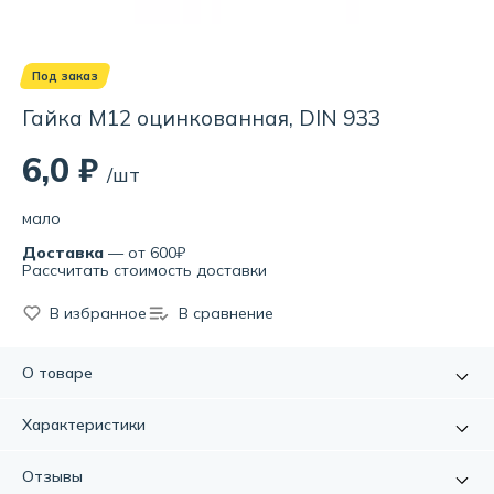
Под заказ
Гайка М12 оцинкованная, DIN 933
6,0 ₽
/шт
мало
Доставка
— от 600₽
Рассчитать стоимость доставки
В избранное
В сравнение
О товаре
Стальная оцинкованная шестигранная гайка
Характеристики
предназначены для создания разъемного соединения
деталей и конструкций в сочетании с болтами
Артикул:
УТ000080928
Отзывы
соответствующего диаметра. Цинковое покрытие
Материал:
оцинкованная сталь