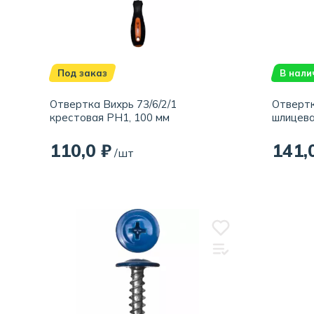
Под заказ
В нали
Отвертка Вихрь 73/6/2/1
Отвертк
крестовая РН1, 100 мм
шлицева
110,0 ₽
141,
/шт