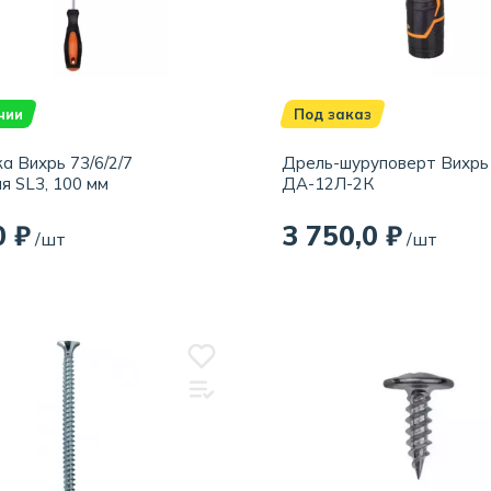
чии
Под заказ
а Вихрь 73/6/2/7
Дрель-шуруповерт Вихрь
я SL3, 100 мм
ДА-12Л-2К
0 ₽
3 750,0 ₽
/шт
/шт