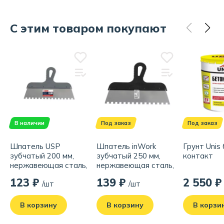
С этим товаром покупают
В наличии
Под заказ
Под заказ
Шпатель USP
Шпатель inWork
Грунт Unis
зубчатый 200 мм,
зубчатый 250 мм,
контакт
нержавеющая сталь,
нержавеющая сталь,
с пластиковой ручкой,
зуб 10x10 мм
123 ₽
139 ₽
2 550 ₽
/шт
/шт
зуб 6x6 мм
В корзину
В корзину
В корзи