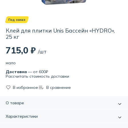
Под заказ
Клей для плитки Unis Бассейн «HYDRO»,
25 кг
715,0 ₽
/шт
мало
Доставка
— от 600₽
Рассчитать стоимость доставки
В избранное
В сравнение
О товаре
Для укладки керамической, керамогранитной (не более
Характеристики
60х60 см) и мозаичной плитки, плит из природного камня в
резервуарах для воды, на пол и стены в любых
Артикул:
УТ000078471