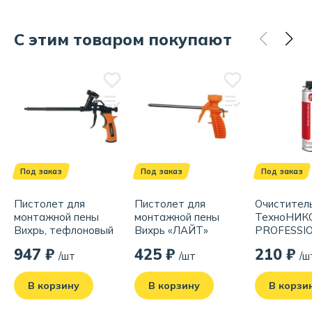
Бренд:
ТЕХНОНИКОЛЬ
Родина бренда:
Россия
С этим товаром покупают
Страна производства:
Россия
Под заказ
Под заказ
Под заказ
Пистолет для
Пистолет для
Очистител
монтажной пены
монтажной пены
ТехноНИК
Вихрь, тефлоновый
Вихрь «ЛАЙТ»
PROFESSIO
73/3/6/6
мл
947 ₽
425 ₽
210 ₽
/шт
/шт
/ш
В корзину
В корзину
В корзи