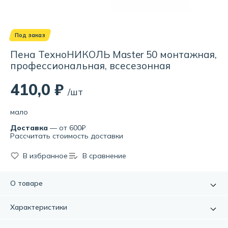
Под заказ
Пена ТехноНИКОЛЬ Master 50 монтажная,
профессиональная, всесезонная
410,0 ₽
/шт
мало
Доставка
— от 600₽
Рассчитать стоимость доставки
В избранное
В сравнение
О товаре
Пена монтажная ТЕХНОНИКОЛЬ MASTER 50 всесезонная
Характеристики
представляет собой высококачественную
полиуретановую монтажную пену на основе уникальной
Артикул:
УТ000078251