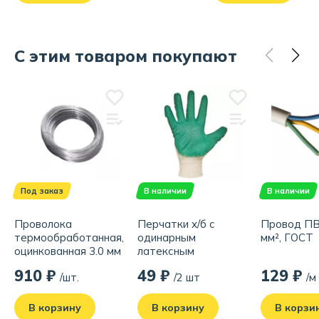
С этим товаром покупают
Под заказ
В наличии
В наличии
Проволока
Перчатки х/б с
Провод ПВ
термообработанная,
одинарным
мм², ГОСТ
оцинкованная 3.0 мм
латексным
(50 м; 3 кг)
покрытием
910 ₽
49 ₽
129 ₽
/шт.
/2 шт
/м
В корзину
В корзину
В корзи