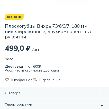
Под заказ
Плоскогубцы Вихрь 73/6/3/7, 180 мм,
никелированные, двухкомпонентные
рукоятки
499,0 ₽
/шт
мало
Доставка
— от 600₽
Рассчитать стоимость доставки
В избранное
В сравнение
О товаре
Плоскогубцы (пассатижи) Вихрь предназначены для
Характеристики
широкого спектра монтажных и ремонтных работ.