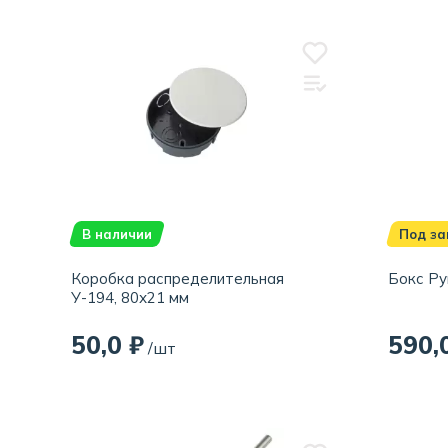
В наличии
Под за
Коробка распределительная
Бокс Ру
У-194, 80х21 мм
50,0 ₽
590,
/шт