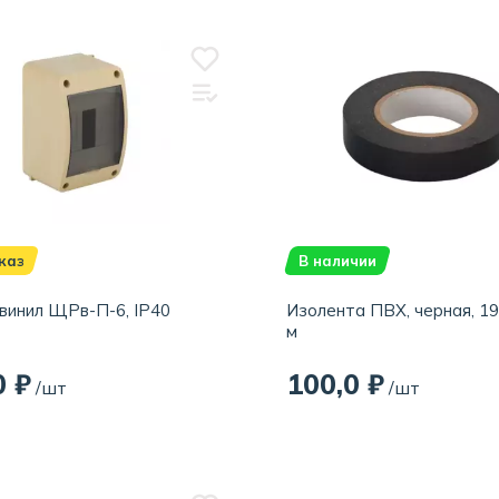
каз
В наличии
винил ЩРв-П-6, IP40
Изолента ПВХ, черная, 19
м
0 ₽
100,0 ₽
/шт
/шт