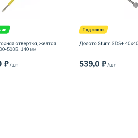
чии
Под заказ
орная отвертка, желтая
Долото Sturm SDS+ 40х4
100-500В, 140 мм
0 ₽
539,0 ₽
/шт
/шт