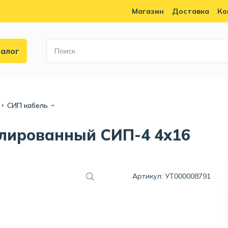
Магазин
Доставка
Ко
алог
СИП кабель
лированный СИП-4 4x16
Артикул: УТ000008791