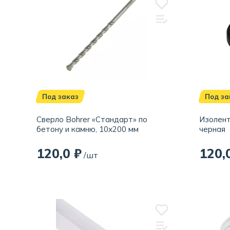
Под заказ
Под за
Сверло Bohrer «Стандарт» по
Изолента
бетону и камню, 10х200 мм
черная
120,0 ₽
120,
/шт