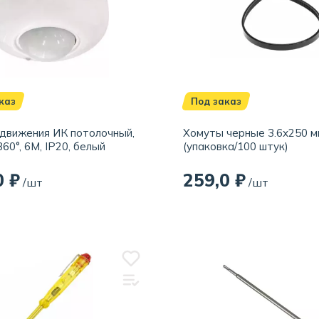
каз
Под заказ
движения ИК потолочный,
Хомуты черные 3.6х250 м
60°, 6M, IP20, белый
(упаковка/100 штук)
0 ₽
259,0 ₽
/шт
/шт