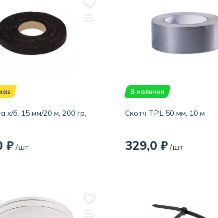
каз
В наличии
 х/б, 15 мм/20 м, 200 гр,
Скотч TPL 50 мм, 10 м
0 ₽
329,0 ₽
/шт
/шт