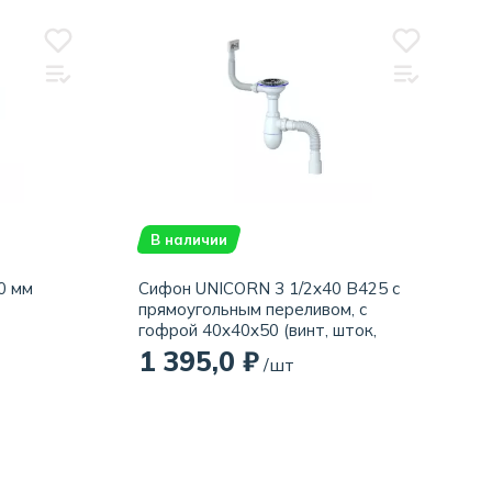
В наличии
0 мм
Сифон UNICORN 3 1/2x40 B425 с
прямоугольным переливом, с
гофрой 40x40x50 (винт, шток,
ручка - латунь)
1 395,0 ₽
/шт