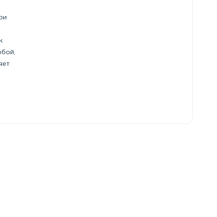
ри
к
обой,
яет