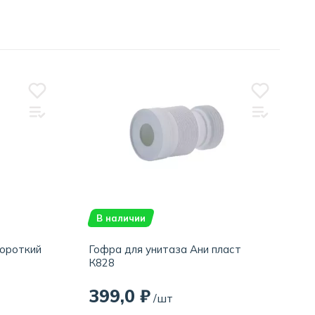
В наличии
короткий
Гофра для унитаза Ани пласт
К828
399,0 ₽
/шт