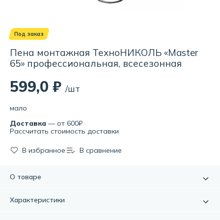
Под заказ
Пена монтажная ТехноНИКОЛЬ «Master
65» профессиональная, всесезонная
599,0 ₽
/шт
мало
Доставка
— от 600₽
Рассчитать стоимость доставки
В избранное
В сравнение
О товаре
Пена монтажная ТехноНИКОЛЬ «Master 65»
Характеристики
профессиональная, всесезонная – это надежный и
универсальный продукт для профессиональных
Артикул:
УТ000078252