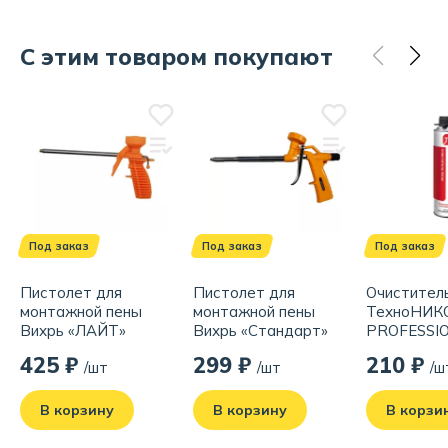
всесезонная – идеальный выбор для вас!
С этим товаром покупают
Бренд:
ТЕХНОНИКОЛЬ
Родина бренда:
Россия
Страна производства:
Россия
Под заказ
Под заказ
Под заказ
Пистолет для
Пистолет для
Очистител
монтажной пены
монтажной пены
ТехноНИК
Вихрь «ЛАЙТ»
Вихрь «Стандарт»
PROFESSIO
73/3/6/6
73/3/6/8
мл
425 ₽
299 ₽
210 ₽
/шт
/шт
/ш
В корзину
В корзину
В корзи