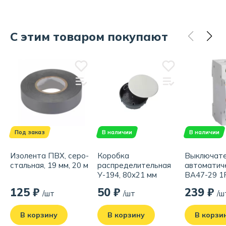
С этим товаром покупают
Под заказ
В наличии
В наличии
Изолента ПВХ, серо-
Коробка
Выключат
стальная, 19 мм, 20 м
распределительная
автоматич
У-194, 80х21 мм
ВА47-29 1Р
4.5кА
125 ₽
50 ₽
239 ₽
/шт
/шт
/ш
В корзину
В корзину
В корзи