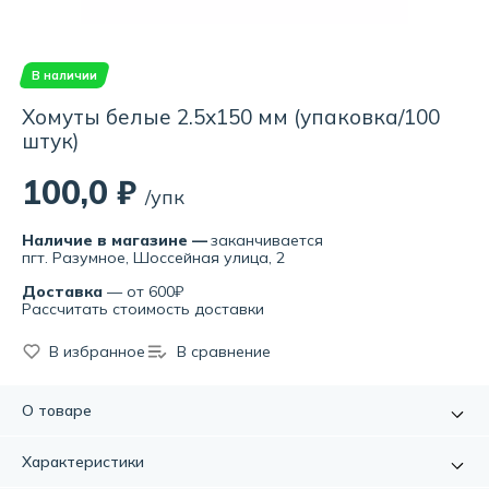
В наличии
Хомуты белые 2.5х150 мм (упаковка/100
штук)
100,0 ₽
/упк
Наличие в магазине —
заканчивается
пгт. Разумное, Шоссейная улица, 2
Доставка
— от 600₽
Рассчитать стоимость доставки
В избранное
В сравнение
О товаре
Хомуты предназначены для увязки в пучок и монтажа
Характеристики
кабелей и проводников.