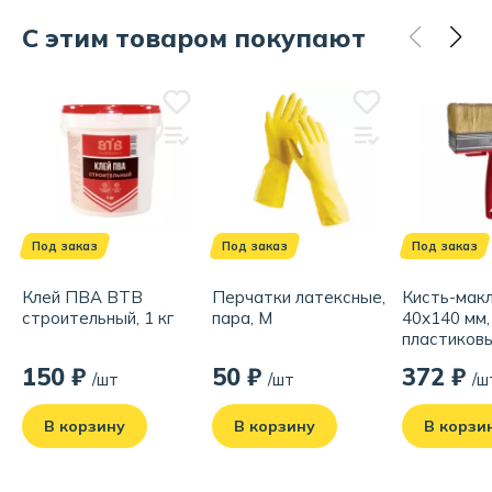
Страна производства:
Россия
С этим товаром покупают
Под заказ
Под заказ
Под заказ
Клей ПВА ВТВ
Перчатки латексные,
Кисть-мак
строительный, 1 кг
пара, M
40х140 мм,
пластиковы
мини
150 ₽
50 ₽
372 ₽
/шт
/шт
/ш
В корзину
В корзину
В корзи