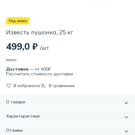
Под заказ
Известь пушонка, 25 кг
499,0 ₽
/шт
мало
Доставка
— от 600₽
Рассчитать стоимость доставки
В избранное
В сравнение
О товаре
Известь пушонка гашеная - это высококачественный
Характеристики
строительный материал, который получают из
натуральной известковой породы. Она является одним из
Артикул:
УТ000083332
Отзывы
самых популярных и востребованных материалов в
Бренд:
СтройТоргСервис