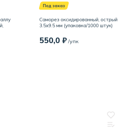
Под заказ
таллу
Саморез оксидированный, острый
й,
3.5x9.5 мм (упаковка/1000 штук)
550,0 ₽
/упк