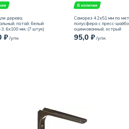
чии
В наличии
ля дерева,
Саморез 4.2х51 мм по ме
альный, потай, белый
полусфера с пресс-шайбо
-3, 6х100 мм, (7 штук)
оцинкованный, острый
(упаковка/22 штуки)
0 ₽
95,0 ₽
/упк
/упк