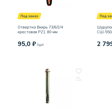
Под заказ
Под за
Отвертка Вихрь 73/6/2/4
Шурупов
крестовая РZ1, 80 мм
СШ-550/
95,0 ₽
2 79
/шт