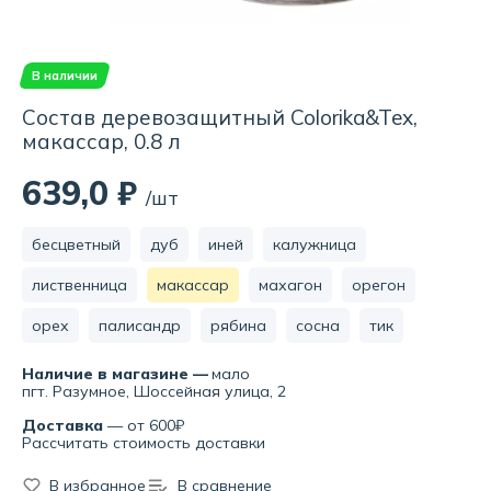
В наличии
Состав деревозащитный Colorika&Tex,
макассар, 0.8 л
639,0 ₽
/шт
бесцветный
дуб
иней
калужница
лиственница
макассар
махагон
орегон
орех
палисандр
рябина
сосна
тик
Наличие в магазине —
мало
пгт. Разумное, Шоссейная улица, 2
Доставка
— от 600₽
Рассчитать стоимость доставки
В избранное
В сравнение