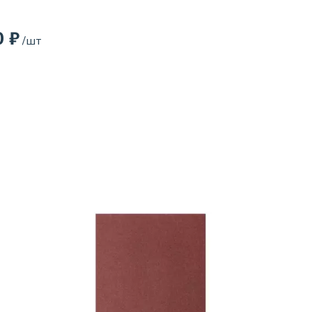
0 ₽
/шт