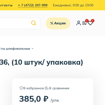
нтакты
+ 7 (4722) 207-999
Ежедневно, 9:00 до 19:00
0
0
Акции
сты шлифовальные
6, (10 штук/ упаковка)
В избранное
В сравнение
385,0 ₽
/упк