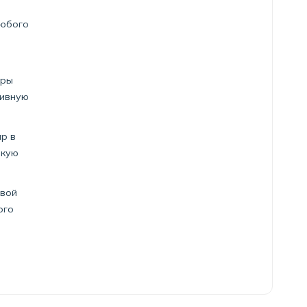
любого
еры
тивную
ар в
окую
евой
ого