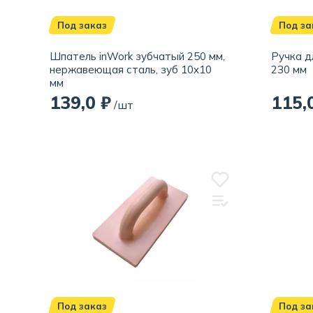
Под заказ
Под за
Шпатель inWork зубчатый 250 мм,
Ручка д
нержавеющая сталь, зуб 10x10
230 мм
мм
139,0 ₽
115,
/шт
Под заказ
Под за