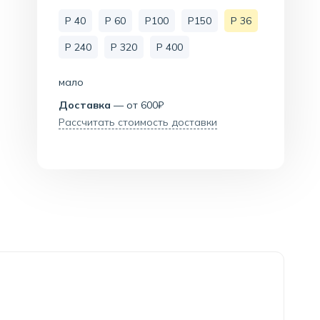
Р 40
Р 60
Р100
Р150
Р 36
P 240
P 320
P 400
мало
Доставка
— от 600₽
Рассчитать стоимость доставки