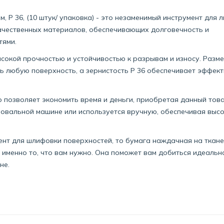
, Р 36, (10 штук/ упаковка) - это незаменимый инструмент для 
качественных материалов, обеспечивающих долговечность и
тями.
сокой прочностью и устойчивостью к разрывам и износу. Разм
ь любую поверхность, а зернистость Р 36 обеспечивает эффек
о позволяет экономить время и деньги, приобретая данный тов
фовальной машине или используется вручную, обеспечивая выс
ент для шлифовки поверхностей, то бумага наждачная на ткан
это именно то, что вам нужно. Она поможет вам добиться идеальн
не.