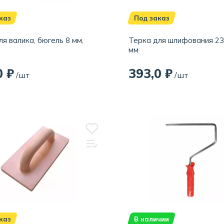
каз
Под заказ
ля валика, бюгель 8 мм,
Терка для шлифования 2
мм
0 ₽
393,0 ₽
/шт
/шт
каз
В наличии