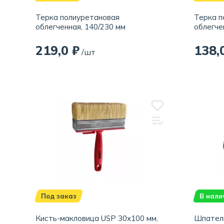
Терка полиуретановая
Терка п
облегченная, 140/230 мм
облегче
219,0 ₽
138,
/шт
Под заказ
В нали
Кисть-макловица USP 30х100 мм,
Шпатель