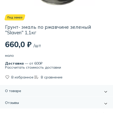
Под заказ
Грунт- эмаль по ржавчине зеленый
"Slaven" 1,1кг
660,0 ₽
/шт
мало
Доставка
— от 600₽
Рассчитать стоимость доставки
В избранное
В сравнение
О товаре
эмаль (не требующая предварительного грунтования)
может применяться: - как грунтовка под покрывные
Отзывы
материалы в комплексной системе покрытий; - как
самостоятельное покрытие. - и как покрытия наносимые