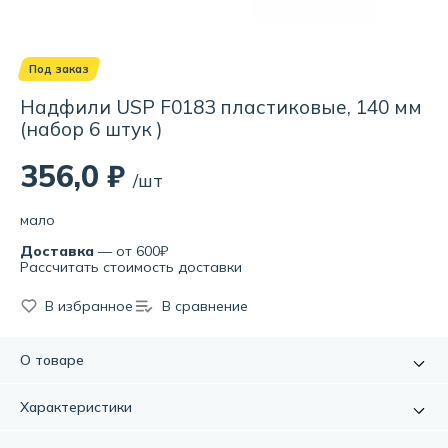
Под заказ
Надфили USP F0183 пластиковые, 140 мм
(набор 6 штук )
356,0 ₽
/шт
мало
Доставка
— от 600₽
Рассчитать стоимость доставки
В избранное
В сравнение
О товаре
Набор алмазных надфилей -это практичное, выгодное и
Характеристики
очень полезное приобретение. Надфили отлично
подходят для работы с металлами, керамической
Артикул:
УТ000063960