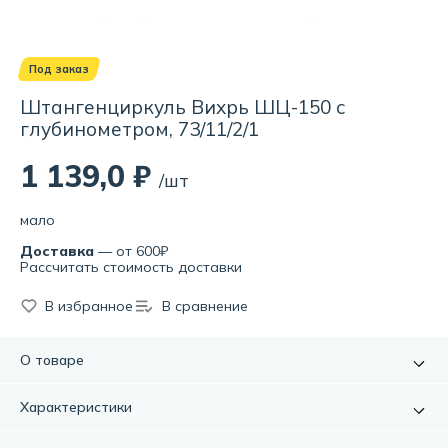
Под заказ
Штангенциркуль Вихрь ШЦ-150 с
глубинометром, 73/11/2/1
1 139,0 ₽
/шт
мало
Доставка
— от 600₽
Рассчитать стоимость доставки
В избранное
В сравнение
О товаре
Штангенциркуль ВИХРЬ ШЦ-150 с глубиномером
Характеристики
используется для измерений линейных размеров и глубин.
Применяется в быту и промышленности (машиностроении,
Артикул:
УТ000058313