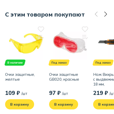
С этим товаром покупают
В наличии
Под заказ
Под заказ
Очки защитные,
Очки защитные
Нож Вихрь 
желтые
GB020, красные
с выдвижн
18 мм,
двухкомпо
109 ₽
97 ₽
219 ₽
/шт
/шт
/ш
корпус,
автоматич
фиксатор
В корзину
В корзину
В корзи