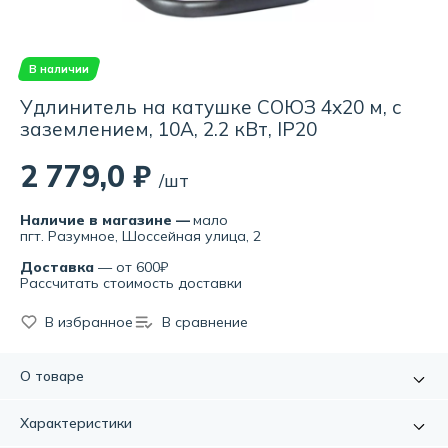
В наличии
Удлинитель на катушке СОЮЗ 4х20 м, с
заземлением, 10А, 2.2 кВт, IP20
2 779,0 ₽
/шт
Наличие в магазине —
мало
пгт. Разумное, Шоссейная улица, 2
Доставка
— от 600₽
Рассчитать стоимость доставки
В избранное
В сравнение
О товаре
Предназначен для подключения электрооборудования к
Характеристики
сети в том случае, если электророзетка расположена на