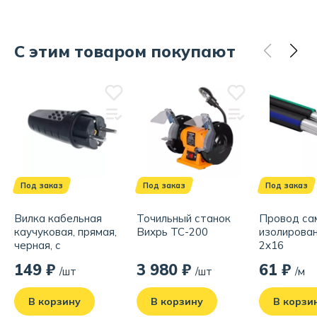
С этим товаром покупают
Под заказ
Под заказ
Под заказ
Вилка кабельная
Точильный станок
Провод са
каучуковая, прямая,
Вихрь ТС-200
изолирова
черная, с
2x16
заземлением, евро,
149 ₽
3 980 ₽
61 ₽
/шт
/шт
/м
16A
В корзину
В корзину
В корзи