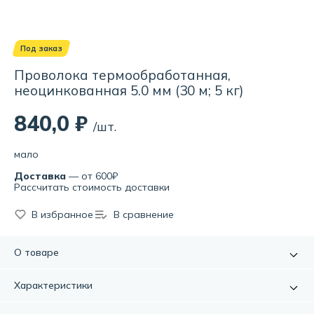
Под заказ
Проволока термообработанная,
неоцинкованная 5.0 мм (30 м; 5 кг)
840,0 ₽
/шт.
мало
Доставка
— от 600₽
Рассчитать стоимость доставки
В избранное
В сравнение
О товаре
Толщина: 5,0мм Длина: 30 м Неоцинкованная Вязальной
Характеристики
называется проволока, прошедшая термическую
обработку, т.е. мягкая (отожженная). Проволока
Артикул:
УТ000064824