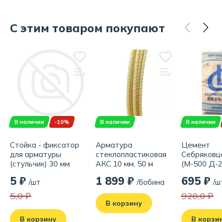
С этим товаром покупают
В наличии
-10%
В наличии
В наличии
Стойка - фиксатор
Арматура
Цемент
для арматуры
стеклопластиковая
Себряковц
(стульчик) 30 мм
АКС 10 мм, 50 м
(М-500 Д-
II/A-Ш 42.5
5 ₽
1 899 ₽
695 ₽
/шт
/бобина
/ш
5,0 ₽
920,0 ₽
В корзину
В корзину
В корзи