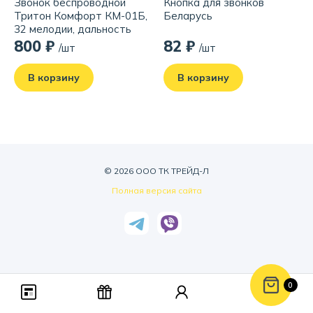
Звонок беспроводной
Кнопка для звонков
Тритон Комфорт КМ-01Б,
Беларусь
32 мелодии, дальность
100 м
800 ₽
82 ₽
/шт
/шт
В корзину
В корзину
© 2026 ООО ТК ТРЕЙД-Л
Полная версия сайта
0