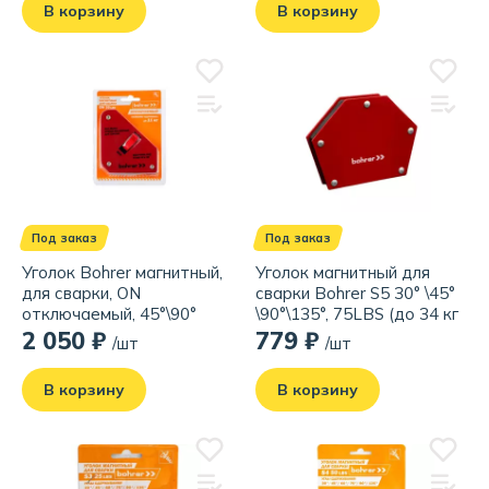
В корзину
В корзину
Под заказ
Под заказ
Уголок Bohrer магнитный,
Уголок магнитный для
для сварки, ON
сварки Bohrer S5 30° \45°
отключаемый, 45°\90°
\90°\135°, 75LBS (до 34 кг
\135°, 30LBS (до 11 кг
удержание)
2 050 ₽
779 ₽
/шт
/шт
удержание)
В корзину
В корзину