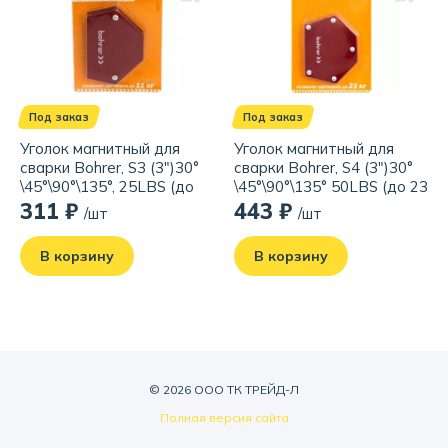
Под заказ
Под заказ
Уголок магнитный для
Уголок магнитный для
сварки Bohrer, S3 (3")30°
сварки Bohrer, S4 (3")30°
\45°\90°\135°, 25LBS (до
\45°\90°\135° 50LBS (до 23
11 кг удержание)
кг удержание)
311 ₽
443 ₽
/шт
/шт
В корзину
В корзину
© 2026 ООО ТК ТРЕЙД-Л
Полная версия сайта