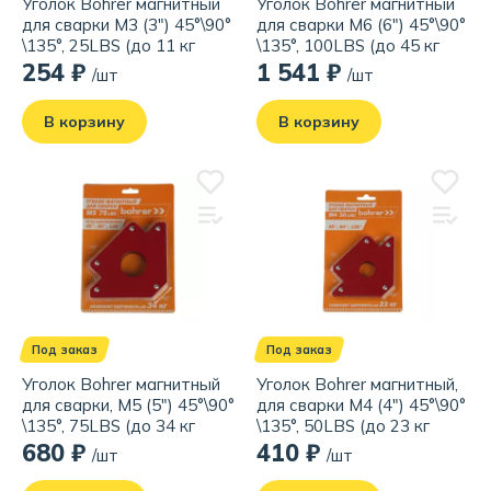
Уголок Bohrer магнитный
Уголок Bohrer магнитный
для сварки M3 (3") 45°\90°
для сварки M6 (6") 45°\90°
\135°, 25LBS (до 11 кг
\135°, 100LBS (до 45 кг
удержание)
удержание)
254 ₽
1 541 ₽
/шт
/шт
В корзину
В корзину
Под заказ
Под заказ
Уголок Bohrer магнитный
Уголок Bohrer магнитный,
для сварки, M5 (5") 45°\90°
для сварки M4 (4") 45°\90°
\135°, 75LBS (до 34 кг
\135°, 50LBS (до 23 кг
удержание)
удержание)
680 ₽
410 ₽
/шт
/шт