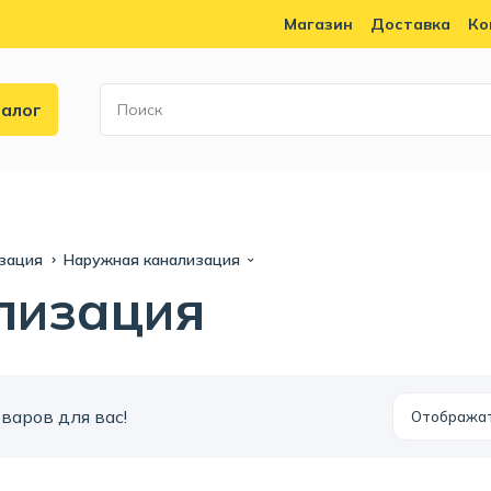
Магазин
Доставка
Ко
алог
зация
Наружная канализация
лизация
варов для вас!
Отобража