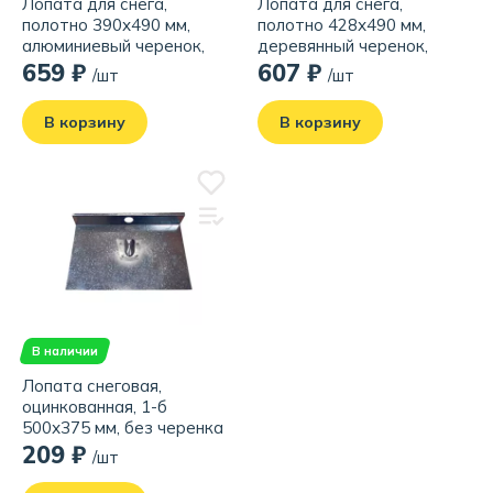
Лопата для снега,
Лопата для снега,
полотно 390х490 мм,
полотно 428х490 мм,
алюминиевый черенок,
деревянный черенок,
диаметр 32 мм с ручкой
диаметр 32 мм с ручкой
659 ₽
607 ₽
/шт
/шт
В корзину
В корзину
В наличии
Лопата снеговая,
оцинкованная, 1-б
500х375 мм, без черенка
209 ₽
/шт