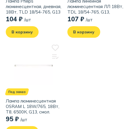
Лампа Philips
Лампа линейная
люминесцентная, дневная,
люминесцентная ЛЛ 18Вт,
18Вт, TLD 18/54-765, G13
TDL 18/54-765, G13,
дневная
104 ₽
107 ₽
/шт
/шт
В корзину
В корзину
Под заказ
Лампа люминесцентная
OSRAM L 18W/765, 18Вт,
T8, 6500К, G13, смол.
95 ₽
/шт