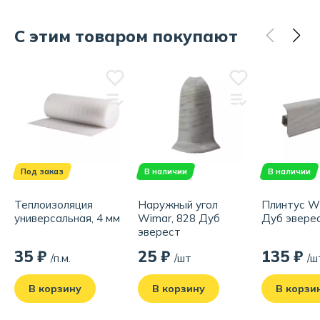
С этим товаром покупают
Под заказ
В наличии
В наличии
Теплоизоляция
Наружный угол
Плинтус Wi
универсальная, 4 мм
Wimar, 828 Дуб
Дуб эверес
эверест
35 ₽
25 ₽
135 ₽
/п.м.
/шт
/ш
В корзину
В корзину
В корзи