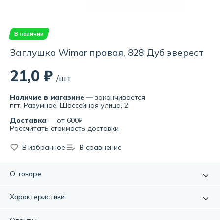
В наличии
Заглушка Wimar правая, 828 Дуб эверест
21,0 ₽
/шт
Наличие в магазине —
заканчивается
пгт. Разумное, Шоссейная улица, 2
Доставка
— от 600₽
Рассчитать стоимость доставки
В избранное
В сравнение
О товаре
Предназначен для закрытия торцов плинтуса. С помощью
Характеристики
специального отверстия заглушки надежно закрепляются
в плинтусе и придают завершенность внешнему виду.
Артикул:
УТ-00001990